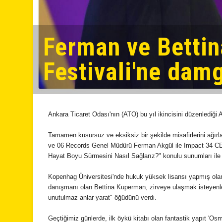
Ferman ve Betti
Festivali'ne dam
Ankara Ticaret Odası'nın (ATO) bu yıl ikincisini düzenlediği
Tamamen kusursuz ve eksiksiz bir şekilde misafirlerini ağırla
ve 06 Records Genel Müdürü Ferman Akgül ile Impact 34 C
Hayat Boyu Sürmesini Nasıl Sağlarız?" konulu sunumları ile iz
Kopenhag Üniversitesi'nde hukuk yüksek lisansı yapmış olan 
danışmanı olan Bettina Kuperman, zirveye ulaşmak isteyenl
unutulmaz anlar yarat" öğüdünü verdi.
Geçtiğimiz günlerde, ilk öykü kitabı olan fantastik yapıt 'Os