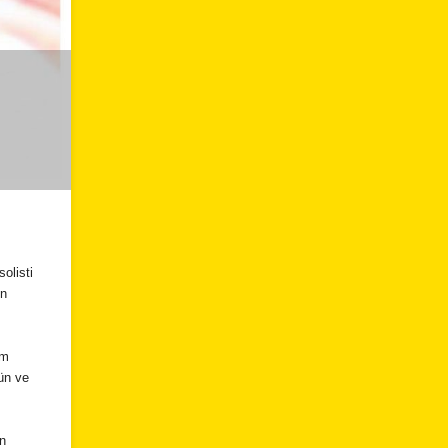
olisti
ün
im
şün ve
an