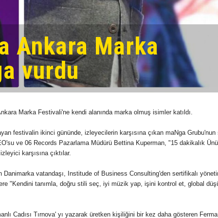
na Ankara Marka
ga vurdu
 Ankara Marka Festivali'ne kendi alanında marka olmuş isimler katıldı.
yan festivalin ikinci gününde, izleyecilerin karşısına çıkan maNga Grubu'nun s
EO'su ve 06 Records Pazarlama Müdürü Bettina Kuperman, "15 dakikalık Ün
leyici karşısına çıktılar.
Danimarka vatandaşı, Institude of Business Consulting'den sertifikalı yönet
ere "
Kendini tanımla, doğru stili seç, iyi müzik yap, işini kontrol et, global dü
manlı Cadısı Tırnova' yı yazarak üretken kişiliğini bir kez daha gösteren Ferm