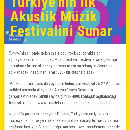
Türkiye'nin ilk
Akustik Müzik
Festivalini Sunar
Türkiye'nin en önde gelen eşsiz pop, rock ve rap yıldızlarını
ağırlayacak olan Unplugged Music Festival, festival ziyaretçileri için
unutulmaz bir müzik deneyimi yaşatmaya hazırlanıyor. Sonradan
açıklanacak "headliner" ismi büyük bir sürpriz olacak.
"Anı Hisset" mottosu ile seyirci ile buluşacak Festival 26-27 Ağustos
tarihleri ​​arasında Alaçatı'da Alaçatı Beach Resort'ta
gerçekleştirilecek. Sınırlı sayıda günlük 4000 konuğun ağırlanacağı
festivalin biletleri www.mobilet.com adresinden satışa sunuldu.
İki günlük program, deneyimli DJ'lerin, Türkiye'nin en iyi sokak
müzisyenlerinin ve yeni yeteneklerin sahne alacağı bir havuz partisi
eşliğinde başlıyor. Akşama doğru açılacak özel tasarlanmış sahnede,