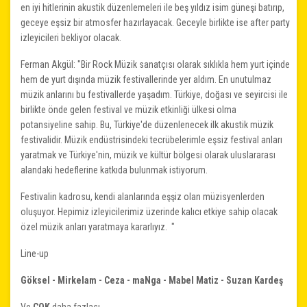
en iyi hitlerinin akustik düzenlemeleri ile beş yıldız isim güneşi batırıp,
geceye eşsiz bir atmosfer hazırlayacak. Geceyle birlikte ise after party
izleyicileri bekliyor olacak.
Ferman Akgül: "Bir Rock Müzik sanatçısı olarak sıklıkla hem yurt içinde
hem de yurt dışında müzik festivallerinde yer aldım. En unutulmaz
müzik anlarını bu festivallerde yaşadım. Türkiye, doğası ve seyircisi ile
birlikte önde gelen festival ve müzik etkinliği ülkesi olma
potansiyeline sahip. Bu, Türkiye'de düzenlenecek ilk akustik müzik
festivalidir. Müzik endüstrisindeki tecrübelerimle eşsiz festival anları
yaratmak ve Türkiye'nin, müzik ve kültür bölgesi olarak uluslararası
alandaki hedeflerine katkıda bulunmak istiyorum.
Festivalin kadrosu, kendi alanlarında eşşiz olan müzisyenlerden
oluşuyor. Hepimiz izleyicilerimiz üzerinde kalıcı etkiye sahip olacak
özel müzik anları yaratmaya kararlıyız. "
Line-up
Göksel - Mirkelam - Ceza - maNga - Mabel Matiz - Suzan Kardeş