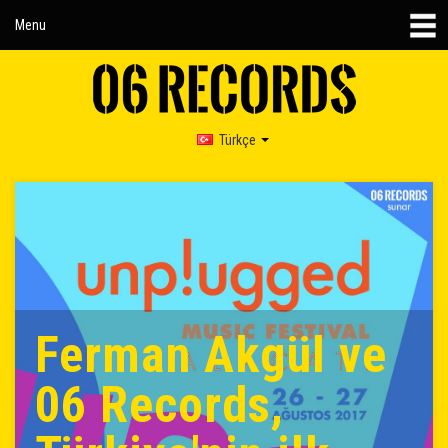
Menu
Türkçe
Ferman Akgül ve
06 Records,