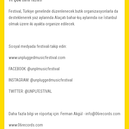
Ve
ÇOK
daha fazlası
Festival, Türkiye genelinde düzenlenecek butik organizasyonlarla da
desteklenerek yaz aylarında Alaçatı bahar-kış aylarında ise İstanbul
olmak üzere iki ayakta organize edilecek.
Sosyal medyada festivali takip edin:
www.unpluggedmusicfestival.com
FACEBOOK: @unplmusicfestival
INSTAGRAM: @unpluggedmusicfestival
TWITTER: @UNPLFESTIVAL
Daha fazla bilgi ve röportaj için: Ferman Akgül -
info@06records.com
www.06records.com