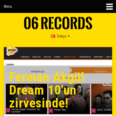
Menu
Türkçe
Ferman Akgül
Dream 10'un
zirvesinde!