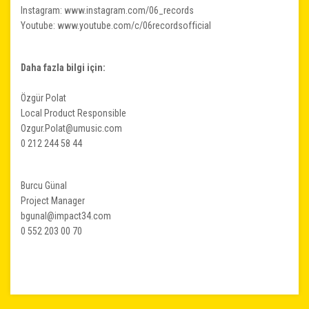
Instagram: www.instagram.com/06_records
Youtube: www.youtube.com/c/06recordsofficial
Daha fazla bilgi için:
Özgür Polat
Local Product Responsible
Ozgur.Polat@umusic.com
0 212 244 58 44
Burcu Günal
Project Manager
bgunal@impact34.com
0 552 203 00 70