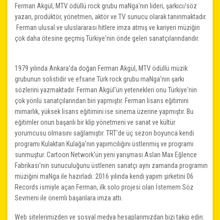
Ferman Akgül, MTV ödüllü rock grubu maNga'nın lideri, şarkıcı/söz
yazarı, prodüktör, yönetmen, aktör ve TV sunucu olarak tanınmaktadır.
Ferman ulusal ve uluslararası hitlere imza atmış ve kariyeri müziğin
çok daha ötesine geçmiş Türkiye'nin önde gelen sanatçılarındandır.
1979 yılında Ankara'da doğan Ferman Akgül, MTV ödüllü müzik
grubunun solistidir ve efsane Türk rock grubu maNga'nın şarkı
sözlerini yazmaktadır. Ferman Akgül'ün yetenekleri onu Türkiye'nin
çok yönlü sanatçılarından biri yapmıştır. Ferman lisans eğitimini
mimarlık, yüksek lisans eğitimini ise sinema üzerine yapmıştır. Bu
eğitimler onun başarılı bir klip yönetmeni ve sanat ve kültür
yorumcusu olmasını sağlamıştır. TRT'de üç sezon boyunca kendi
programı Kulaktan Kulağa'nın yapımcılığını üstlenmiş ve programı
sunmuştur. Cartoon Network'ün yeni yarışması Aslan Max Eğlence
Fabrikası'nın sunuculuğunu üstlenen sanatçı aynı zamanda programın
müziğini maNga ile hazırladı. 2016 yılında kendi yapım şirketini 06
Records ismiyle açan Ferman, ilk solo projesi olan İstemem Söz
Sevmeni ile önemli başarılara imza attı.
Web sitelerimizden ve sosyal medya hesaplarımızdan bizi takip edin: