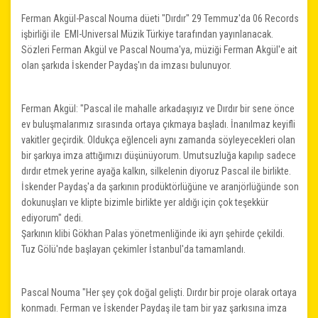
Ferman Akgül-Pascal Nouma düeti "Dırdır" 29 Temmuz'da 06 Records
işbirliği ile EMI-Universal Müzik Türkiye tarafından yayınlanacak.
Sözleri Ferman Akgül ve Pascal Nouma'ya, müziği Ferman Akgül'e ait
olan şarkıda İskender Paydaş'ın da imzası bulunuyor.
Ferman Akgül: "Pascal ile mahalle arkadaşıyız ve Dırdır bir sene önce
ev buluşmalarımız sırasında ortaya çıkmaya başladı. İnanılmaz keyifli
vakitler geçirdik. Oldukça eğlenceli aynı zamanda söyleyecekleri olan
bir şarkıya imza attığımızı düşünüyorum. Umutsuzluğa kapılıp sadece
dırdır etmek yerine ayağa kalkın, silkelenin diyoruz Pascal ile birlikte.
İskender Paydaş'a da şarkının prodüktörlüğüne ve aranjörlüğünde son
dokunuşları ve klipte bizimle birlikte yer aldığı için çok teşekkür
ediyorum" dedi.
Şarkının klibi Gökhan Palas yönetmenliğinde iki ayrı şehirde çekildi.
Tuz Gölü'nde başlayan çekimler İstanbul'da tamamlandı.
Pascal Nouma "Her şey çok doğal gelişti. Dırdır bir proje olarak ortaya
konmadı. Ferman ve İskender Paydaş ile tam bir yaz şarkısına imza