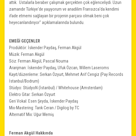
attık. Ustalarla beraber çalışmak gerçekten çok eğlenceliydi. Uzun
zamandır Türkiye'de yaşıyorum ve anadilim Fransızca'da kendimi
ifade etmemi sağlayan bir projenin parçası olmak beni çok
heyecanlandırıyor" açıklamalarında bulundu.
EMEĞİ GEÇENLER
Prodüktör: İskender Paydaş, Ferman Akgül
Müzik: Ferman Akgül
Söz: Ferman Akgül, Pascal Nouma
Aranjman: İskender Paydaş, Ufuk Özcan, Willem Laseroms
Kayıt/düzenleme: Serkan Özyurt, Mehmet Arif Cengiz (Pay Records
İstanbul/Bodrum)
Stüdyo: StüdyoN (İstanbul) / Whitehouse (Amsterdam)
Elektro Gitar: Serkan Özyurt
Geri Vokal: Esen Şeyda, İskender Paydaş
Mix-Mastering: Tarık Ceran / Digilog by TC
Alternatif Mix: Uğur Memiş
Ferman Akgül Hakkında