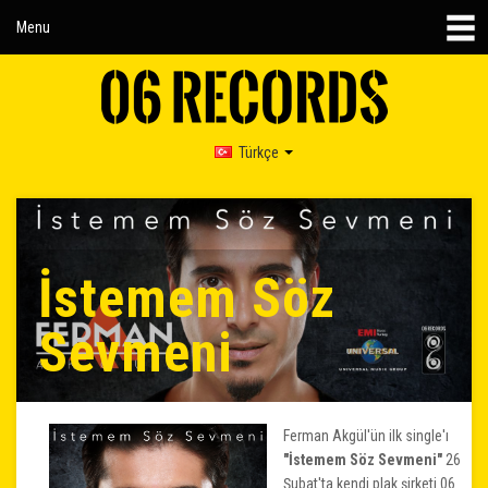
Menu
Türkçe
İstemem Söz
Sevmeni
Ferman Akgül'ün ilk single'ı
"İstemem Söz Sevmeni"
26
Şubat'ta kendi plak şirketi 06