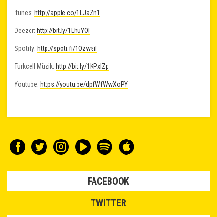
Itunes:
http://apple.co/1LJaZn1
Deezer:
http://bit.ly/1LhuYOI
Spotify:
http://spoti.fi/1Ozwsil
Turkcell Müzik:
http://bit.ly/1KPxlZp
Youtube:
https://youtu.be/dpfWfWwXoPY
FACEBOOK
TWITTER