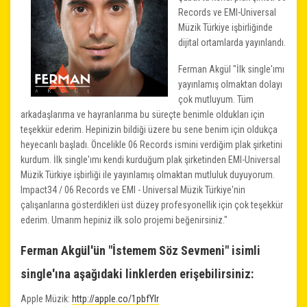
Records ve EMI-Universal
Müzik Türkiye işbirliğinde
dijital ortamlarda yayınlandı.
Ferman Akgül "İlk single'ımı
yayınlamış olmaktan dolayı
çok mutluyum. Tüm
arkadaşlarıma ve hayranlarıma bu süreçte benimle oldukları için
teşekkür ederim. Hepinizin bildiği üzere bu sene benim için oldukça
heyecanlı başladı. Öncelikle 06 Records ismini verdiğim plak şirketini
kurdum. İlk single'ımı kendi kurduğum plak şirketinden EMI-Universal
Müzik Türkiye işbirliği ile yayınlamış olmaktan mutluluk duyuyorum.
Impact34 / 06 Records ve EMI - Universal Müzik Türkiye'nin
çalışanlarına gösterdikleri üst düzey profesyonellik için çok teşekkür
ederim. Umarım hepiniz ilk solo projemi beğenirsiniz."
Ferman Akgül'ün "İstemem Söz Sevmeni" isimli
single'ına aşağıdaki linklerden erişebilirsiniz:
Apple Müzik:
http://apple.co/1pbfYIr